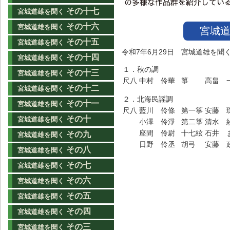
その十七
宮城道雄を聞く
その十六
宮城道雄を聞く
宮城道
その十五
宮城道雄を聞く
令和7年6月29日 宮城道雄を聞
その十四
宮城道雄を聞く
１．秋の調
その十三
宮城道雄を聞く
尺八
中村 伶華
箏
高畠 
その十二
宮城道雄を聞く
２．北海民謡調
その十一
宮城道雄を聞く
尺八
藍川 伶條
第一箏
安藤 
その十
宮城道雄を聞く
小澤 伶淨
第二箏
清水 
座間 伶尉
十七絃
石井 
その九
宮城道雄を聞く
日野 伶丞
胡弓
安藤 
その八
宮城道雄を聞く
その七
宮城道雄を聞く
その六
宮城道雄を聞く
その五
宮城道雄を聞く
その四
宮城道雄を聞く
その三
宮城道雄を聞く